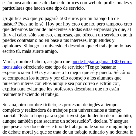
están buscando antes de darse de bruces con web de profesionales y
particulares que hacen este tipo de servicio.
¿Significa eso que yo pagaría 500 euros por mi trabajo fin de
máster? Pues no lo sé. Hoy por hoy creo que no, pero tampoco creo
que debamos tachar de indecentes a todas estas empresas ya que, al
fin y al cabo, sólo son eso, empresas, que ofrecen un servicio que tú
puedes contratar o no en base a tus intereses, inquietudes y
opiniones. Si luego la universidad descubre que el trabajo no lo has
escrito tú, mala suerte amigo.
María, nombre ficticio, asegura que
puede llegar a ganar 1300 euros
mensuales
ofreciendo este tipo de servicio: “Tengo bastante
experiencia en TFGs y aconsejo lo mejor que sé y puedo. Sé cómo
se comportan los tutores y por ello aconsejo a los alumnos que
muestren interés con ellos aunque sea por correo electrónico”,
explica para evitar que los profesores descubran que no están
realmente haciendo el trabajo.
Susana, otro nombre ficticio, es profesora de inglés a tiempo
completo y realizadora de trabajos para universitarios a tiempo
parcial: “Esto lo hago para seguir investigando dentro de mi ámbito,
aunque también para sacarme un sobresueldo”, declara. Y asegura
que pese a ser docente este tipo de trabajo no le supone ningún tipo
de debate moral ya que se trata de un trabajo rutinario y no denota lo