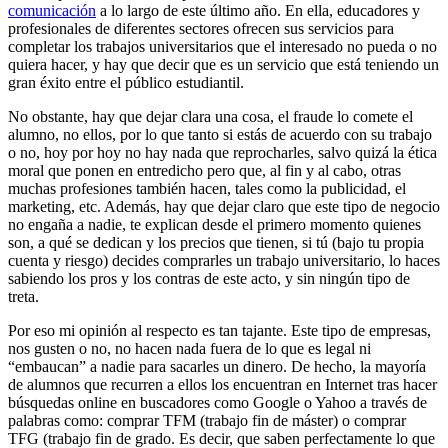
comunicación
a lo largo de este último año. En ella, educadores y
profesionales de diferentes sectores ofrecen sus servicios para
completar los trabajos universitarios que el interesado no pueda o no
quiera hacer, y hay que decir que es un servicio que está teniendo un
gran éxito entre el público estudiantil.
No obstante, hay que dejar clara una cosa, el fraude lo comete el
alumno, no ellos, por lo que tanto si estás de acuerdo con su trabajo
o no, hoy por hoy no hay nada que reprocharles, salvo quizá la ética
moral que ponen en entredicho pero que, al fin y al cabo, otras
muchas profesiones también hacen, tales como la publicidad, el
marketing, etc. Además, hay que dejar claro que este tipo de negocio
no engaña a nadie, te explican desde el primero momento quienes
son, a qué se dedican y los precios que tienen, si tú (bajo tu propia
cuenta y riesgo) decides comprarles un trabajo universitario, lo haces
sabiendo los pros y los contras de este acto, y sin ningún tipo de
treta.
Por eso mi opinión al respecto es tan tajante. Este tipo de empresas,
nos gusten o no, no hacen nada fuera de lo que es legal ni
“embaucan” a nadie para sacarles un dinero. De hecho, la mayoría
de alumnos que recurren a ellos los encuentran en Internet tras hacer
búsquedas online en buscadores como Google o Yahoo a través de
palabras como: comprar TFM (trabajo fin de máster) o comprar
TFG (trabajo fin de grado. Es decir, que saben perfectamente lo que