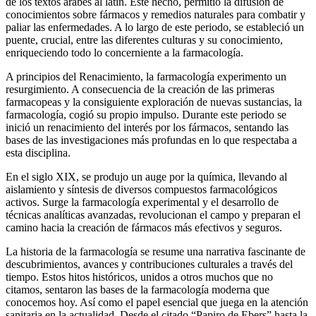
de los textos árabes al latín. Este hecho, permitió la difusión de
conocimientos sobre fármacos y remedios naturales para combatir y
paliar las enfermedades. A lo largo de este periodo, se estableció un
puente, crucial, entre las diferentes culturas y su conocimiento,
enriqueciendo todo lo concerniente a la farmacología.
A principios del Renacimiento, la farmacología experimento un
resurgimiento. A consecuencia de la creación de las primeras
farmacopeas y la consiguiente exploración de nuevas sustancias, la
farmacología, cogió su propio impulso. Durante este periodo se
inició un renacimiento del interés por los fármacos, sentando las
bases de las investigaciones más profundas en lo que respectaba a
esta disciplina.
En el siglo XIX, se produjo un auge por la química, llevando al
aislamiento y síntesis de diversos compuestos farmacológicos
activos. Surge la farmacología experimental y el desarrollo de
técnicas analíticas avanzadas, revolucionan el campo y preparan el
camino hacia la creación de fármacos más efectivos y seguros.
La historia de la farmacología se resume una narrativa fascinante de
descubrimientos, avances y contribuciones culturales a través del
tiempo. Estos hitos históricos, unidos a otros muchos que no
citamos, sentaron las bases de la farmacología moderna que
conocemos hoy. Así como el papel esencial que juega en la atención
sanitaria en la actualidad. Desde el citado “Papiro de Ebers” hasta la