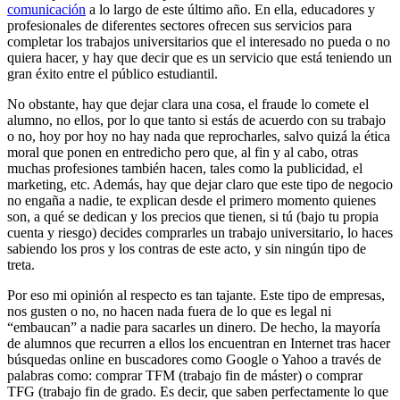
comunicación
a lo largo de este último año. En ella, educadores y
profesionales de diferentes sectores ofrecen sus servicios para
completar los trabajos universitarios que el interesado no pueda o no
quiera hacer, y hay que decir que es un servicio que está teniendo un
gran éxito entre el público estudiantil.
No obstante, hay que dejar clara una cosa, el fraude lo comete el
alumno, no ellos, por lo que tanto si estás de acuerdo con su trabajo
o no, hoy por hoy no hay nada que reprocharles, salvo quizá la ética
moral que ponen en entredicho pero que, al fin y al cabo, otras
muchas profesiones también hacen, tales como la publicidad, el
marketing, etc. Además, hay que dejar claro que este tipo de negocio
no engaña a nadie, te explican desde el primero momento quienes
son, a qué se dedican y los precios que tienen, si tú (bajo tu propia
cuenta y riesgo) decides comprarles un trabajo universitario, lo haces
sabiendo los pros y los contras de este acto, y sin ningún tipo de
treta.
Por eso mi opinión al respecto es tan tajante. Este tipo de empresas,
nos gusten o no, no hacen nada fuera de lo que es legal ni
“embaucan” a nadie para sacarles un dinero. De hecho, la mayoría
de alumnos que recurren a ellos los encuentran en Internet tras hacer
búsquedas online en buscadores como Google o Yahoo a través de
palabras como: comprar TFM (trabajo fin de máster) o comprar
TFG (trabajo fin de grado. Es decir, que saben perfectamente lo que