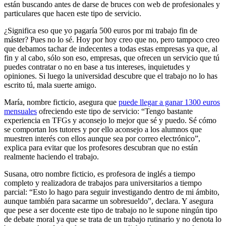
están buscando antes de darse de bruces con web de profesionales y
particulares que hacen este tipo de servicio.
¿Significa eso que yo pagaría 500 euros por mi trabajo fin de
máster? Pues no lo sé. Hoy por hoy creo que no, pero tampoco creo
que debamos tachar de indecentes a todas estas empresas ya que, al
fin y al cabo, sólo son eso, empresas, que ofrecen un servicio que tú
puedes contratar o no en base a tus intereses, inquietudes y
opiniones. Si luego la universidad descubre que el trabajo no lo has
escrito tú, mala suerte amigo.
María, nombre ficticio, asegura que
puede llegar a ganar 1300 euros
mensuales
ofreciendo este tipo de servicio: “Tengo bastante
experiencia en TFGs y aconsejo lo mejor que sé y puedo. Sé cómo
se comportan los tutores y por ello aconsejo a los alumnos que
muestren interés con ellos aunque sea por correo electrónico”,
explica para evitar que los profesores descubran que no están
realmente haciendo el trabajo.
Susana, otro nombre ficticio, es profesora de inglés a tiempo
completo y realizadora de trabajos para universitarios a tiempo
parcial: “Esto lo hago para seguir investigando dentro de mi ámbito,
aunque también para sacarme un sobresueldo”, declara. Y asegura
que pese a ser docente este tipo de trabajo no le supone ningún tipo
de debate moral ya que se trata de un trabajo rutinario y no denota lo