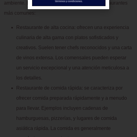
ambiente. Estos son algunos de los tipos de restaurantes
más comunes:
Restaurante de alta cocina: ofrecen una experiencia
culinaria de alta gama con platos sofisticados y
creativos. Suelen tener chefs reconocidos y una carta
de vinos extensa. Los comensales pueden esperar
un servicio excepcional y una atención meticulosa a
los detalles.
Restaurante de comida rápida: se caracteriza por
ofrecer comida preparada rápidamente y a menudo
para llevar. Ejemplos incluyen cadenas de
hamburguesas, pizzerías, y lugares de comida
asiática rápida. La comida es generalmente