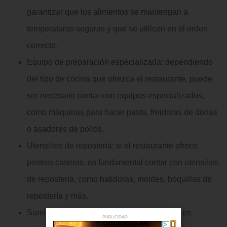
garantizar que los alimentos se mantengan a
temperaturas seguras y que se utilicen en el orden
correcto.
Equipo de preparación especializada: dependiendo
del tipo de cocina que ofrezca el restaurante, puede
ser necesario contar con equipos especializados,
como máquinas para hacer pasta, freidoras de donas
o asadores de pollos.
Utensilios de repostería: si el restaurante ofrece
postres caseros, es fundamental contar con utensilios
de repostería, como batidoras, moldes, boquillas de
repostería y más.
Suministros de limpieza: una cocina limpia es