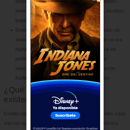
esencial para la seguridad alimentaria. Se deben
tener a mano productos de limpieza, paños, escobas,
trapeadores y otros elementos de limpieza.
Sistema de gestión de pedidos y comunicación: un
sistema de pedidos y comunicación eficiente ya sea
digital o manual, es crucial para asegurar que los
pedidos se preparen y sirvan en el momento
adecuado y que se mantenga una comunicación
fluida entre la cocina y el personal de servicio.
¿Qué tipos de restaurantes
existen?
Existen una amplia variedad de tipos de restaurantes, cada
uno con su propio enfoque culinario, estilo de servicio y