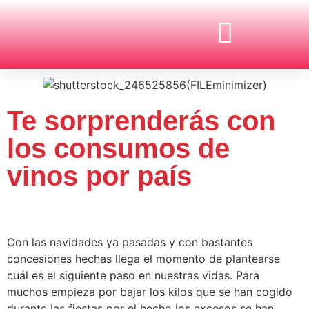
CIENCIA Y TECNOLOGÍA
CULTURA Y SOCIEDAD
ECONOMÍA Y EMPRESAS
Te sorprenderás con
los consumos de
vinos por país
Con las navidades ya pasadas y con bastantes
concesiones hechas llega el momento de plantearse
cuál es el siguiente paso en nuestras vidas. Para
muchos empieza por bajar los kilos que se han cogido
durante las fiestas por el hecho los excesos se han