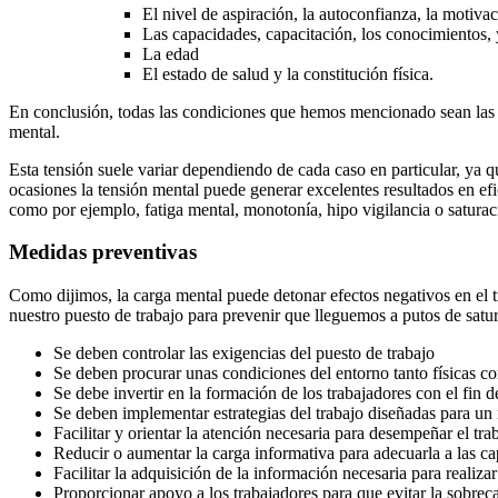
El nivel de aspiración, la autoconfianza, la motivac
Las capacidades, capacitación, los conocimientos, 
La edad
El estado de salud y la constitución física.
En conclusión, todas las condiciones que hemos mencionado sean las qu
mental.
Esta tensión suele variar dependiendo de cada caso en particular, ya qu
ocasiones la tensión mental puede generar excelentes resultados en efi
como por ejemplo, fatiga mental, monotonía, hipo vigilancia o satura
Medidas preventivas
Como dijimos, la carga mental puede detonar efectos negativos en el t
nuestro puesto de trabajo para prevenir que lleguemos a putos de satu
Se deben controlar las exigencias del puesto de trabajo
Se deben procurar unas condiciones del entorno tanto físicas c
Se debe invertir en la formación de los trabajadores con el fin 
Se deben implementar estrategias del trabajo diseñadas para un
Facilitar y orientar la atención necesaria para desempeñar el tra
Reducir o aumentar la carga informativa para adecuarla a las ca
Facilitar la adquisición de la información necesaria para realiza
Proporcionar apoyo a los trabajadores para que evitar la sobrec