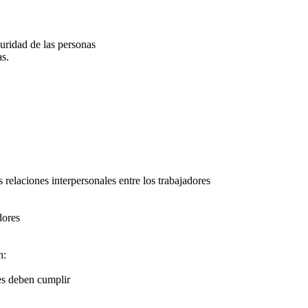
guridad de las personas
as.
relaciones interpersonales entre los trabajadores
dores
n:
es deben cumplir