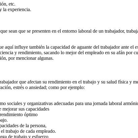
ión, etc.
y la experiencia.
e sean que se presenten en el entorno laboral de un trabajador, trabajan
e aquí influye también la capacidad de aguante del trabajador ante el estr
ciencia y rendimiento, sacando lo mejor del empleado en su afán por cump
ción, por mencionar algunas.
rabajador que afectan su rendimiento en el trabajo y su salud física y
ración, estrés o ansiedad; como por ejemplo:
omo sociales y organizativas adecuadas para una jornada laboral armóni
de mejorar sus capacidades
 rendimiento óptimo
bajo.
pacidades de la persona,
r el trabajo de cada empleado.
arga de trabajo y esfuerzo